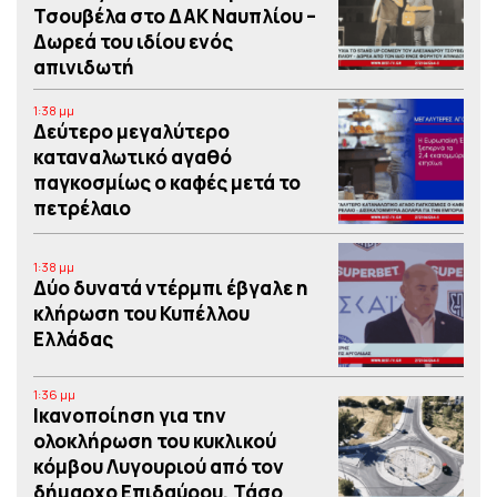
Τσουβέλα στο ΔΑΚ Ναυπλίου –
Δωρεά του ιδίου ενός
απινιδωτή
1:38 μμ
Δεύτερο μεγαλύτερο
καταναλωτικό αγαθό
παγκοσμίως ο καφές μετά το
πετρέλαιο
1:38 μμ
Δύο δυνατά ντέρμπι έβγαλε η
κλήρωση του Κυπέλλου
Ελλάδας
1:36 μμ
Iκανοποίηση για την
ολοκλήρωση του κυκλικού
κόμβου Λυγουριού από τον
δήμαρχο Επιδαύρου, Τάσο