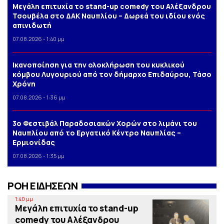
Μεγάλη επιτυχία το stand-up comedy του Αλέξανδρου
Τσουβέλα στο ΔΑΚ Ναυπλίου – Δωρεά του ιδίου ενός
απινιδωτή
07.08.2026 - 1:40 μμ
Iκανοποίηση για την ολοκλήρωση του κυκλικού
κόμβου Λυγουριού από τον δήμαρχο Επιδαύρου, Τάσο
Χρόνη
07.08.2026 - 1:36 μμ
3o Φεστιβάλ Παραδοσιακών Χορών στο λιμάνι του
Ναυπλίου από το Εργατικό Κέντρο Ναυπλίας –
Ερμιονίδας
07.08.2026 - 1:35 μμ
ΡΟΗ ΕΙΔΗΣΕΩΝ
1:40 μμ
Μεγάλη επιτυχία το stand-up
comedy του Αλέξανδρου