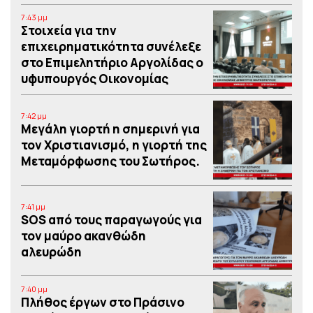
7:43 μμ
Στοιχεία για την
επιχειρηματικότητα συνέλεξε
στο Επιμελητήριο Αργολίδας ο
υφυπουργός Οικονομίας
7:42 μμ
Μεγάλη γιορτή η σημερινή για
τον Χριστιανισμό, η γιορτή της
Μεταμόρφωσης του Σωτήρος.
7:41 μμ
SOS από τους παραγωγούς για
τον μαύρο ακανθώδη
αλευρώδη
7:40 μμ
Πλήθος έργων στο Πράσινο