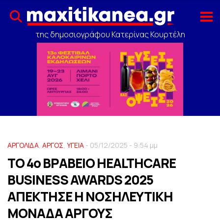
της δημοσιογράφου Κατερίνας Κουρτέλη
ΑΡΓΟΛΙΔΑ
,
ΑΡΓΟΣ
,
ΥΓΕΙΑ
- 05/12/2025 - 9:54 μμ
ΤΟ 4o ΒΡΑΒΕΙΟ HEALTHCARE
BUSINESS AWARDS 2025
ΑΠΕΚΤΗΣΕ Η ΝΟΣΗΛΕΥΤΙΚΗ
ΜΟΝΑΔΑ ΑΡΓΟΥΣ