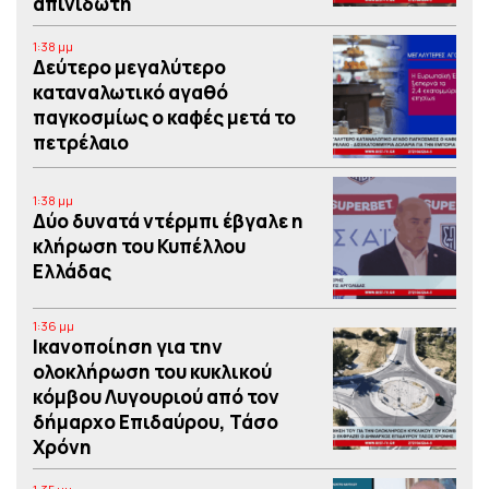
απινιδωτή
1:38 μμ
Δεύτερο μεγαλύτερο
καταναλωτικό αγαθό
παγκοσμίως ο καφές μετά το
πετρέλαιο
1:38 μμ
Δύο δυνατά ντέρμπι έβγαλε η
κλήρωση του Κυπέλλου
Ελλάδας
1:36 μμ
Iκανοποίηση για την
ολοκλήρωση του κυκλικού
κόμβου Λυγουριού από τον
δήμαρχο Επιδαύρου, Τάσο
Χρόνη