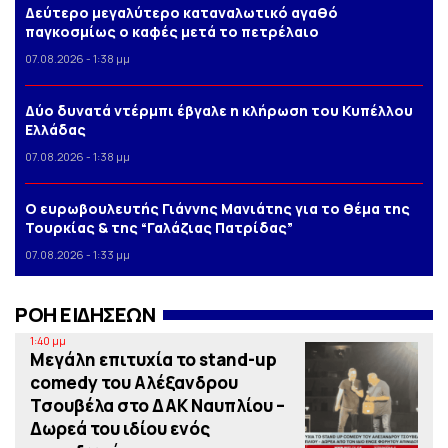
Δεύτερο μεγαλύτερο καταναλωτικό αγαθό
παγκοσμίως ο καφές μετά το πετρέλαιο
07.08.2026 - 1:38 μμ
Δύο δυνατά ντέρμπι έβγαλε η κλήρωση του Κυπέλλου
Ελλάδας
07.08.2026 - 1:38 μμ
Ο ευρωβουλευτής Γιάννης Μανιάτης για το θέμα της
Τουρκίας & της “Γαλάζιας Πατρίδας”
07.08.2026 - 1:33 μμ
ΡΟΗ ΕΙΔΗΣΕΩΝ
1:40 μμ
Μεγάλη επιτυχία το stand-up
comedy του Αλέξανδρου
Τσουβέλα στο ΔΑΚ Ναυπλίου –
Δωρεά του ιδίου ενός