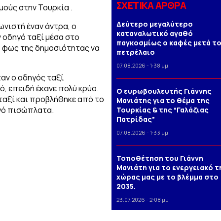
ΣΧΕΤΙΚΑ ΑΡΘΡΑ
μούς στην Τουρκία .
Δεύτερο μεγαλύτερο
ωνιστή έναν άντρα, ο
καταναλωτικό αγαθό
 οδηγό ταξί μέσα στο
παγκοσμίως ο καφές μετά τ
το φως της δημοσιότητας να
πετρέλαιο
07.08.2026 - 1:38 μμ
ταν ο οδηγός ταξί
, επειδή έκανε πολύ κρύο.
Ο ευρωβουλευτής Γιάννης
 ταξί και προβλήθηκε από το
Μανιάτης για το θέμα της
ηγό πισώπλατα.
Τουρκίας & της “Γαλάζιας
Πατρίδας”
07.08.2026 - 1:33 μμ
Τοποθέτηση του Γιάννη
Μανιάτη για το ενεργειακό τ
χώρας μας με το βλέμμα στο
2035.
23.07.2026 - 2:08 μμ