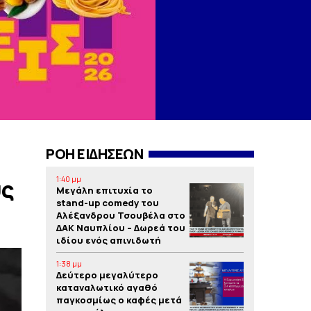
ΡΟΗ ΕΙΔΗΣΕΩΝ
1:40 μμ
υς
Μεγάλη επιτυχία το
stand-up comedy του
Αλέξανδρου Τσουβέλα στο
ΔΑΚ Ναυπλίου – Δωρεά του
ιδίου ενός απινιδωτή
1:38 μμ
Δεύτερο μεγαλύτερο
καταναλωτικό αγαθό
παγκοσμίως ο καφές μετά