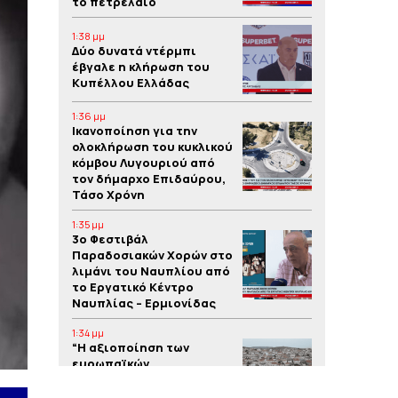
το πετρέλαιο
1:38 μμ
Δύο δυνατά ντέρμπι
έβγαλε η κλήρωση του
Κυπέλλου Ελλάδας
1:36 μμ
Iκανοποίηση για την
ολοκλήρωση του κυκλικού
κόμβου Λυγουριού από
τον δήμαρχο Επιδαύρου,
Τάσο Χρόνη
1:35 μμ
3o Φεστιβάλ
Παραδοσιακών Χορών στο
λιμάνι του Ναυπλίου από
το Εργατικό Κέντρο
Ναυπλίας – Ερμιονίδας
1:34 μμ
“Η αξιοποίηση των
ευρωπαϊκών
προγραμμάτων συμβάλλει
στην υλοποίηση έργων