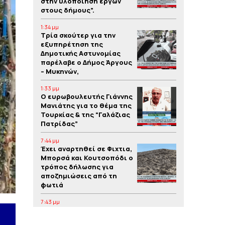
στην υλοποίηση έργων
στους δήμους”.
1:34 μμ
Τρία σκούτερ για την
εξυπηρέτηση της
Δημοτικής Αστυνομίας
παρέλαβε ο Δήμος Άργους
– Μυκηνών,
1:33 μμ
Ο ευρωβουλευτής Γιάννης
Μανιάτης για το θέμα της
Τουρκίας & της “Γαλάζιας
Πατρίδας”
7:44 μμ
Έχει αναρτηθεί σε Φιχτια,
Μπορσά και Κουτσοπόδι ο
τρόπος δήλωσης για
αποζημιώσεις από τη
φωτιά
7:43 μμ
Στοιχεία για την
επιχειρηματικότητα