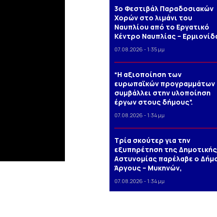
3o Φεστιβάλ Παραδοσιακών
Χορών στο λιμάνι του
Ναυπλίου από το Εργατικό
Κέντρο Ναυπλίας – Ερμιονίδ
07.08.2026 - 1:35 μμ
“Η αξιοποίηση των
ευρωπαϊκών προγραμμάτων
συμβάλλει στην υλοποίηση
έργων στους δήμους”.
07.08.2026 - 1:34 μμ
Τρία σκούτερ για την
εξυπηρέτηση της Δημοτικής
Αστυνομίας παρέλαβε ο Δήμ
Άργους – Μυκηνών,
07.08.2026 - 1:34 μμ