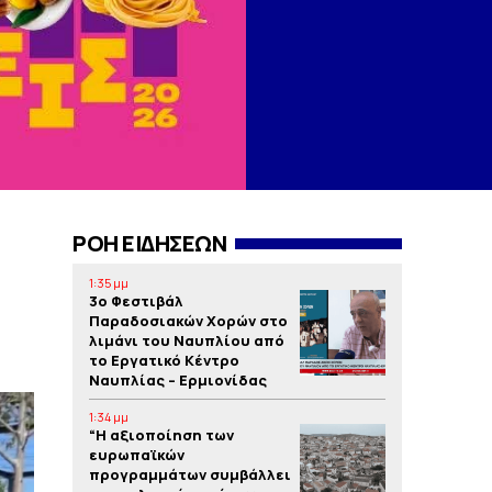
ΡΟΗ ΕΙΔΗΣΕΩΝ
1:35 μμ
3o Φεστιβάλ
Παραδοσιακών Χορών στο
λιμάνι του Ναυπλίου από
το Εργατικό Κέντρο
Ναυπλίας – Ερμιονίδας
1:34 μμ
“Η αξιοποίηση των
ευρωπαϊκών
προγραμμάτων συμβάλλει