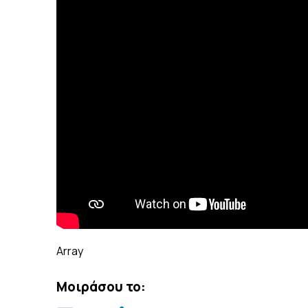
Array
Μοιράσου το: