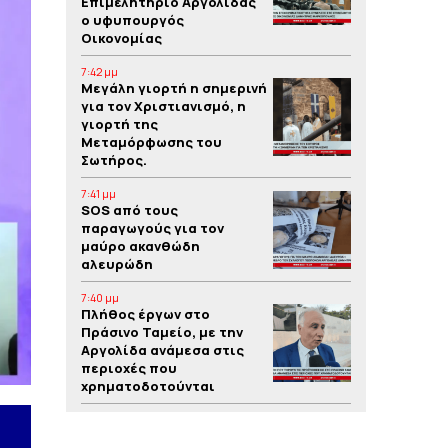
Επιμελητήριο Αργολίδας
ο υφυπουργός
Οικονομίας
7:42 μμ
Μεγάλη γιορτή η σημερινή
για τον Χριστιανισμό, η
γιορτή της
Μεταμόρφωσης του
Σωτήρος.
7:41 μμ
SOS από τους
παραγωγούς για τον
μαύρο ακανθώδη
αλευρώδη
7:40 μμ
Πλήθος έργων στο
Πράσινο Ταμείο, με την
Αργολίδα ανάμεσα στις
περιοχές που
χρηματοδοτούνται
7:39 μμ
Yπόθεση δολοφονίας