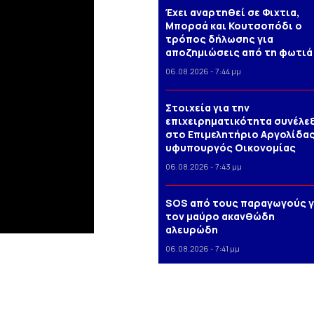
Έχει αναρτηθεί σε Φιχτια,
Μπορσά και Κουτσοπόδι ο
τρόπος δήλωσης για
αποζημιώσεις από τη φωτιά
06.08.2026 - 7:44 μμ
Στοιχεία για την
επιχειρηματικότητα συνέλε
στο Επιμελητήριο Αργολίδας
υφυπουργός Οικονομίας
06.08.2026 - 7:43 μμ
SOS από τους παραγωγούς γ
τον μαύρο ακανθώδη
αλευρώδη
06.08.2026 - 7:41 μμ