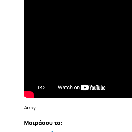
Array
Μοιράσου το: