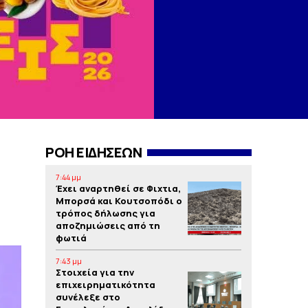
ΡΟΗ ΕΙΔΗΣΕΩΝ
7:44 μμ
Έχει αναρτηθεί σε Φιχτια,
Μπορσά και Κουτσοπόδι ο
τρόπος δήλωσης για
αποζημιώσεις από τη
φωτιά
7:43 μμ
Στοιχεία για την
επιχειρηματικότητα
συνέλεξε στο