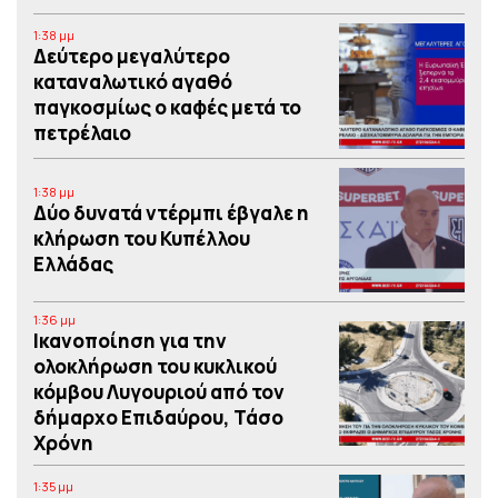
1:38 μμ
Δεύτερο μεγαλύτερο
καταναλωτικό αγαθό
παγκοσμίως ο καφές μετά το
πετρέλαιο
1:38 μμ
Δύο δυνατά ντέρμπι έβγαλε η
κλήρωση του Κυπέλλου
Ελλάδας
1:36 μμ
Iκανοποίηση για την
ολοκλήρωση του κυκλικού
κόμβου Λυγουριού από τον
δήμαρχο Επιδαύρου, Τάσο
Χρόνη
1:35 μμ