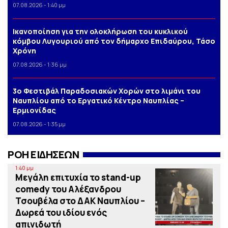
07.08.2026 - 1:40 μμ
Iκανοποίηση για την ολοκλήρωση του κυκλικού
κόμβου Λυγουριού από τον δήμαρχο Επιδαύρου, Τάσο
Χρόνη
07.08.2026 - 1:36 μμ
3o Φεστιβάλ Παραδοσιακών Χορών στο λιμάνι του
Ναυπλίου από το Εργατικό Κέντρο Ναυπλίας –
Ερμιονίδας
07.08.2026 - 1:35 μμ
ΡΟΗ ΕΙΔΗΣΕΩΝ
1:40 μμ
Μεγάλη επιτυχία το stand-up
comedy του Αλέξανδρου
Τσουβέλα στο ΔΑΚ Ναυπλίου –
Δωρεά του ιδίου ενός
απινιδωτή