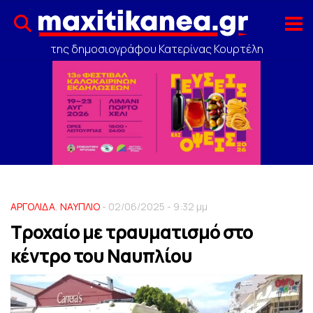
της δημοσιογράφου Κατερίνας Κουρτέλη
ΑΡΓΟΛΙΔΑ
,
ΝΑΥΠΛΙΟ
- 02/06/2025 - 9:32 μμ
Τροχαίο με τραυματισμό στο
κέντρο του Ναυπλίου