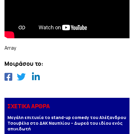
Array
Μοιράσου το:
ΣΧΕΤΙΚΑ ΑΡΘΡΑ
Μεγάλη επιτυχία το stand-up comedy του Αλέξανδρου
Τσουβέλα στο ΔΑΚ Ναυπλίου – Δωρεά του ιδίου ενός
απινιδωτή