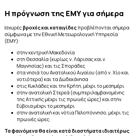
Η πρόγνωση της ΕΜΥ για σήμερα
Ισχυρές
βροχές και καταιγίδες
προβλέπονται σήμερα
σύμφωνα με την Εθνική Μετεωρολογική Υπηρεσία
(ΕΜΥ):
στην κεντρική Μακεδονία
στη Θεσσαλία (κυρίως ν. Λάρισας και ν.
Μαγνησίας) και τις Σποράδες
στα νησιά του Ανατολικού Αιγαίου (από ν. Χίο και
νοτιότερα) και τα Δωδεκάνησα
στις Κυκλάδες και την Κρήτη, μέχρι το μεσημέρι
στην ανατολική Στερεά (συμπεριλαμβανομένης
της Αττικής μέχρι τις πρωινές ώρες) και στην
Εύβοια μέχρι το μεσημέρι
στην ανατολική και νότια Πελοπόννησο, μέχρι τις
πρωινές ώρες.
Τα φαινόμενα θα είναι κατά διαστήματα ιδιαιτέρως