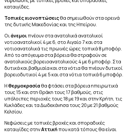
νεφελώδης με τοπικές βροχές και σποραδικές
καταιγίδες.
Τοπικές χιονοπτώσεις
θα σημειωθούν στα ορεινά
της δυτικής Μακεδονίας και της Ηπείρου.
Οι
άνεμοι
πνέουν στα ανατολικά ανατολικοί
νοτιοανατολικοί 4 με 6, στο Αιγαίο 7 και στα
νοτιοανατολικά τις πρωινές ώρες τοπικά 8 μποφόρ.
Από το απόγευμα στα βόρεια θα στραφούν σε
ανατολικούς βορειοανατολικούς 4 με 6 μποφόρ. Στα
δυτικά και βαθμιαία και στα νότια θα πνέουν δυτικοί
βορειοδυτικοί 4 με 5 και στα νότια τοπικά 6 μποφόρ.
Η
θερμοκρασία
θα φτάσει στα βόρεια ηπειρωτικά
τους 15 και στη Θράκη τους 17 βαθμούς, στις
υπόλοιπες περιοχές τους 18 με 19 και στην Κρήτη, τις
Κυκλάδες και τα Δωδεκάνησα τους 20 με 21 βαθμούς
Κελσίου.
Νεφώσεις με τοπικές βροχές και σποραδικές
καταιγίδες στην
Αττική
που κατά τόπους θα είναι