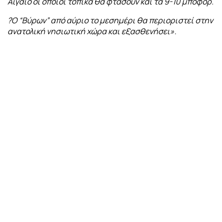
Αιγαίο οι οποίοι τοπικά θα φτάσουν και τα 9-10 μποφόρ.
?Ο “Βύρων” από αύριο το μεσημέρι θα περιοριστεί στην
ανατολική νησιωτική χώρα και εξασθενήσει».