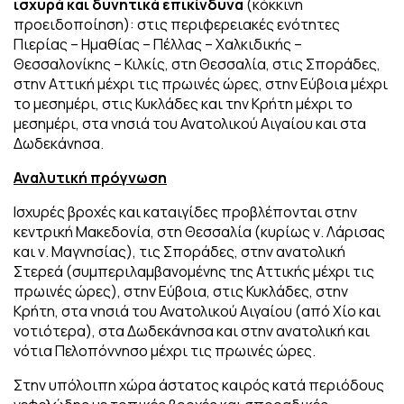
ισχυρά και δυνητικά επικίνδυνα
(κόκκινη
προειδοποίηση): στις περιφερειακές ενότητες
Πιερίας – Ημαθίας – Πέλλας – Χαλκιδικής –
Θεσσαλονίκης – Κιλκίς, στη Θεσσαλία, στις Σποράδες,
στην Αττική μέχρι τις πρωινές ώρες, στην Εύβοια μέχρι
το μεσημέρι, στις Κυκλάδες και την Κρήτη μέχρι το
μεσημέρι, στα νησιά του Ανατολικού Αιγαίου και στα
Δωδεκάνησα.
Αναλυτική πρόγνωση
Ισχυρές βροχές και καταιγίδες προβλέπονται στην
κεντρική Μακεδονία, στη Θεσσαλία (κυρίως ν. Λάρισας
και ν. Μαγνησίας), τις Σποράδες, στην ανατολική
Στερεά (συμπεριλαμβανομένης της Αττικής μέχρι τις
πρωινές ώρες), στην Εύβοια, στις Κυκλάδες, στην
Κρήτη, στα νησιά του Ανατολικού Αιγαίου (από Χίο και
νοτιότερα), στα Δωδεκάνησα και στην ανατολική και
νότια Πελοπόννησο μέχρι τις πρωινές ώρες.
Στην υπόλοιπη χώρα άστατος καιρός κατά περιόδους