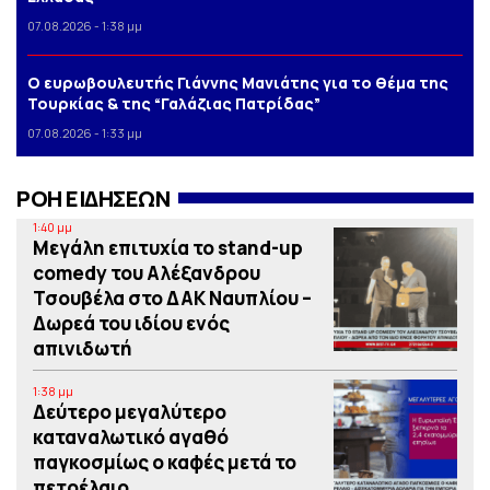
07.08.2026 - 1:38 μμ
Ο ευρωβουλευτής Γιάννης Μανιάτης για το θέμα της
Τουρκίας & της “Γαλάζιας Πατρίδας”
07.08.2026 - 1:33 μμ
ΡΟΗ ΕΙΔΗΣΕΩΝ
1:40 μμ
Μεγάλη επιτυχία το stand-up
comedy του Αλέξανδρου
Τσουβέλα στο ΔΑΚ Ναυπλίου –
Δωρεά του ιδίου ενός
απινιδωτή
1:38 μμ
Δεύτερο μεγαλύτερο
καταναλωτικό αγαθό
παγκοσμίως ο καφές μετά το
πετρέλαιο