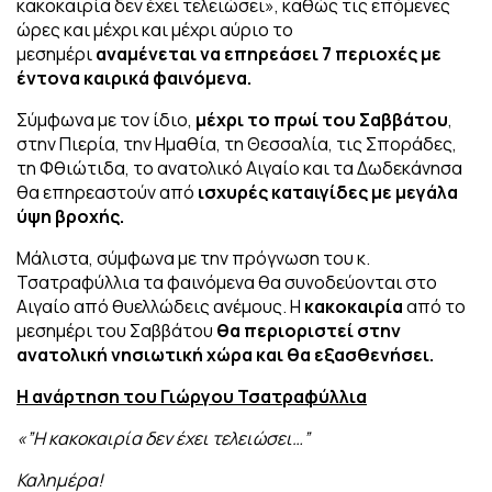
κακοκαιρία δεν έχει τελειώσει», καθώς τις επόμενες
ώρες και μέχρι και μέχρι αύριο το
μεσημέρι
αναμένεται να επηρεάσει 7 περιοχές με
έντονα καιρικά φαινόμενα.
Σύμφωνα με τον ίδιο,
μέχρι το πρωί του Σαββάτου
,
στην Πιερία, την Ημαθία, τη Θεσσαλία, τις Σποράδες,
τη Φθιώτιδα, το ανατολικό Αιγαίο και τα Δωδεκάνησα
θα επηρεαστούν από
ισχυρές καταιγίδες με μεγάλα
ύψη βροχής.
Μάλιστα, σύμφωνα με την πρόγνωση του κ.
Τσατραφύλλια τα φαινόμενα θα συνοδεύονται στο
Αιγαίο από θυελλώδεις ανέμους. Η
κακοκαιρία
από το
μεσημέρι του Σαββάτου
θα περιοριστεί στην
ανατολική νησιωτική χώρα και θα εξασθενήσει.
Η ανάρτηση του Γιώργου Τσατραφύλλια
«”Η κακοκαιρία δεν έχει τελειώσει…”
Καλημέρα!