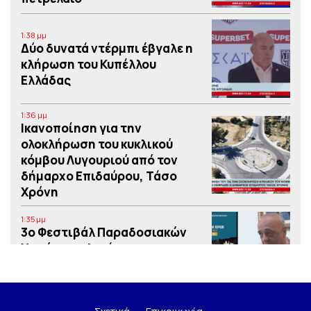
1:38 μμ
Δύο δυνατά ντέρμπι έβγαλε η
κλήρωση του Κυπέλλου
Ελλάδας
1:36 μμ
Iκανοποίηση για την
ολοκλήρωση του κυκλικού
κόμβου Λυγουριού από τον
δήμαρχο Επιδαύρου, Τάσο
Χρόνη
1:35 μμ
3o Φεστιβάλ Παραδοσιακών
Χορών στο λιμάνι του
Ναυπλίου από το Εργατικό
Κέντρο Ναυπλίας – Ερμιονίδας
1:34 μμ