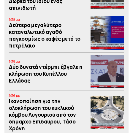
Δωρεά του ιδίου ενός
απινιδωτή
1:38 μμ
Δεύτερο μεγαλύτερο
καταναλωτικό αγαθό
παγκοσμίως ο καφές μετά το
πετρέλαιο
1:38 μμ
Δύο δυνατά ντέρμπι έβγαλε η
κλήρωση του Κυπέλλου
Ελλάδας
1:36 μμ
Iκανοποίηση για την
ολοκλήρωση του κυκλικού
κόμβου Λυγουριού από τον
δήμαρχο Επιδαύρου, Τάσο
Χρόνη