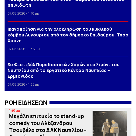
απινιδωτή
07.08.2026 - 1:40 μμ
Iκανοποίηση για την ολοκλήρωση του κυκλικού
κόμβου Λυγουριού από τον δήμαρχο Επιδαύρου, Τάσο
Χρόνη
07.08.2026 - 1:36 μμ
3o Φεστιβάλ Παραδοσιακών Χορών στο λιμάνι του
Ναυπλίου από το Εργατικό Κέντρο Ναυπλίας –
Ερμιονίδας
07.08.2026 - 1:35 μμ
ΡΟΗ ΕΙΔΗΣΕΩΝ
1:40 μμ
Μεγάλη επιτυχία το stand-up
comedy του Αλέξανδρου
Τσουβέλα στο ΔΑΚ Ναυπλίου –