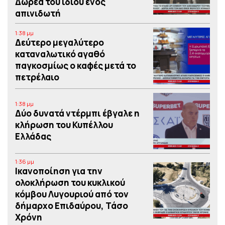
Δωρεά του ιδίου ενός
απινιδωτή
1:38 μμ
Δεύτερο μεγαλύτερο
καταναλωτικό αγαθό
παγκοσμίως ο καφές μετά το
πετρέλαιο
1:38 μμ
Δύο δυνατά ντέρμπι έβγαλε η
κλήρωση του Κυπέλλου
Ελλάδας
1:36 μμ
Iκανοποίηση για την
ολοκλήρωση του κυκλικού
κόμβου Λυγουριού από τον
δήμαρχο Επιδαύρου, Τάσο
Χρόνη