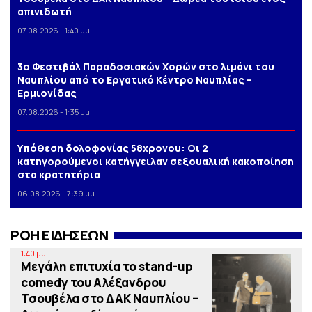
απινιδωτή
07.08.2026 - 1:40 μμ
3o Φεστιβάλ Παραδοσιακών Χορών στο λιμάνι του
Ναυπλίου από το Εργατικό Κέντρο Ναυπλίας –
Ερμιονίδας
07.08.2026 - 1:35 μμ
Yπόθεση δολοφονίας 58χρονου: Οι 2
κατηγορούμενοι κατήγγειλαν σεξουαλική κακοποίηση
στα κρατητήρια
06.08.2026 - 7:39 μμ
ΡΟΗ ΕΙΔΗΣΕΩΝ
1:40 μμ
Μεγάλη επιτυχία το stand-up
comedy του Αλέξανδρου
Τσουβέλα στο ΔΑΚ Ναυπλίου –