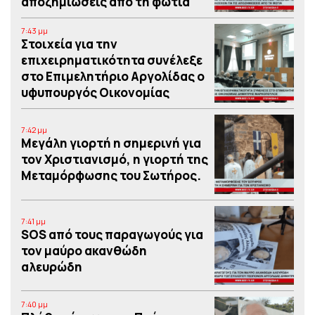
αποζημιώσεις από τη φωτιά
7:43 μμ
Στοιχεία για την
επιχειρηματικότητα συνέλεξε
στο Επιμελητήριο Αργολίδας ο
υφυπουργός Οικονομίας
7:42 μμ
Μεγάλη γιορτή η σημερινή για
τον Χριστιανισμό, η γιορτή της
Μεταμόρφωσης του Σωτήρος.
7:41 μμ
SOS από τους παραγωγούς για
τον μαύρο ακανθώδη
αλευρώδη
7:40 μμ